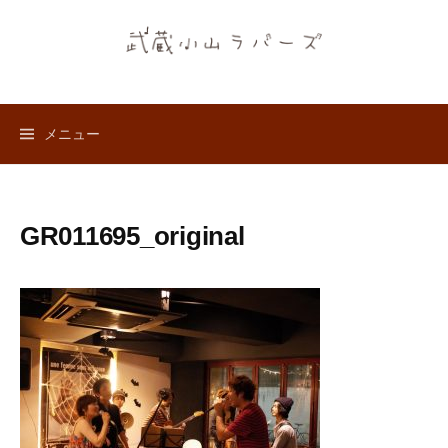
コ
ン
テ
ン
ツ
メニュー
へ
ス
キ
ッ
GR011695_original
プ