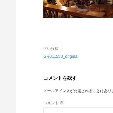
投
古い投稿
GR011558_original
稿
ナ
コメントを残す
ビ
ゲ
メールアドレスが公開されることはあり
ー
コメント
※
シ