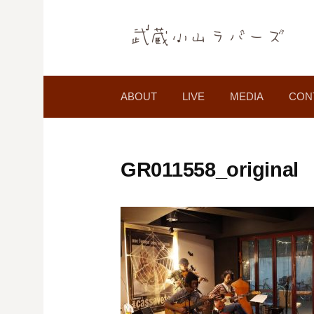
コ
ン
テ
ン
ツ
ABOUT
LIVE
MEDIA
CON
へ
ス
キ
ッ
GR011558_original
プ