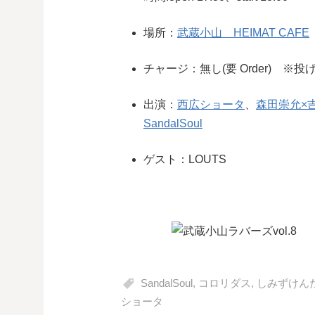
場所：
武蔵小山 HEIMAT CAFE
チャージ：無し(要 Order) ※投
出演：
西広ショータ
、
森田崇允×
SandalSoul
ゲスト：LOUTS
SandalSoul
,
コロリダス
,
しみずけん
ショータ