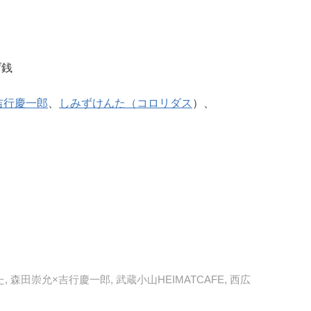
げ銭
吉行慶一郎
、
しみずけんた（コロリダス
）、
た
,
森田崇允×吉行慶一郎
,
武蔵小山HEIMATCAFE
,
西広