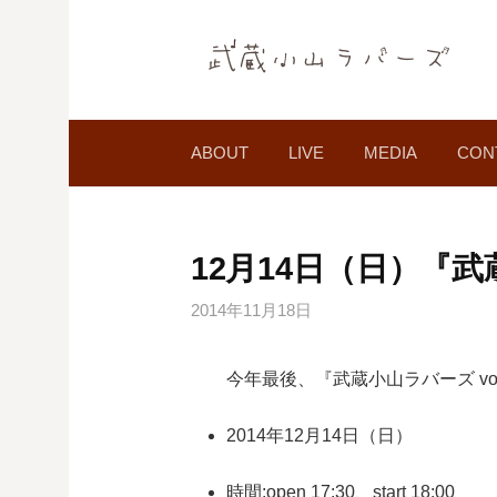
コ
ン
テ
ン
ツ
ABOUT
LIVE
MEDIA
CON
へ
ス
キ
ッ
12月14日（日）『武蔵
プ
2014年11月18日
今年最後、『武蔵小山ラバーズ vol
2014年12月14日（日）
時間:open 17:30、start 18:00