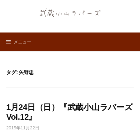
コ
ン
テ
ン
ツ
メニュー
へ
ス
キ
ッ
タグ:
矢野忠
プ
1月24日（日）『武蔵小山ラバーズ
Vol.12』
2015年11月22日