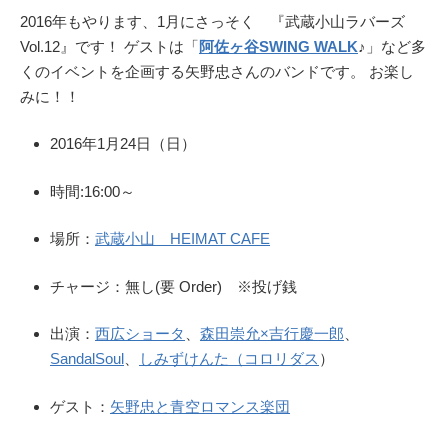
2016年もやります、1月にさっそく 『武蔵小山ラバーズ
Vol.12』です！ ゲストは「
阿佐ヶ谷SWING WALK
♪」など多
くのイベントを企画する矢野忠さんのバンドです。 お楽し
みに！！
2016年1月24日（日）
時間:16:00～
場所：
武蔵小山 HEIMAT CAFE
チャージ：無し(要 Order) ※投げ銭
出演：
西広ショータ
、
森田崇允×吉行慶一郎
、
SandalSoul
、
しみずけんた（コロリダス
）
ゲスト：
矢野忠と青空ロマンス楽団